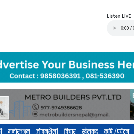
Listen LIVE
धि
मनोरञ्जन
जीवनशैली
विचार
खेलकुद
कृषि /पर्यटन