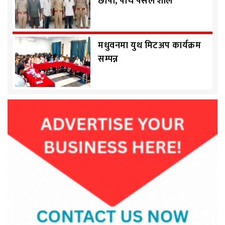
छापा, पाँच पसल शील
मधुवनमा युथ मिटअप कार्यक्रम
सम्पन्न