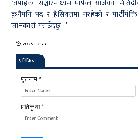
‘तपाईंको सञ्चारमाध्यम मार्फत् आजैका मितिदेखि
कुनैपनि पद र हैसियतमा नरहेको र पार्टीपंक्
जानकारी गराउँदछु ।’
2025-12-23
प्रतिक्रिया
पुरानाम *
प्रतिकृया *