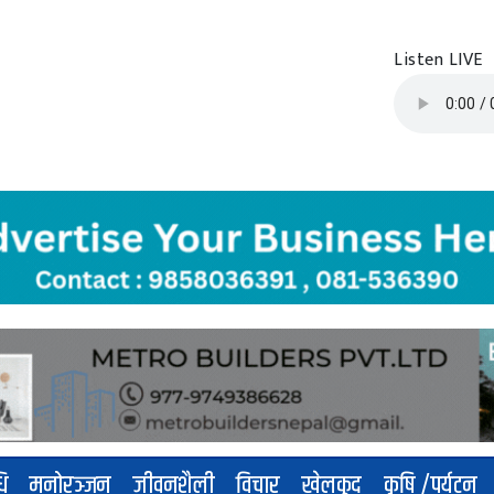
Listen LIVE
धि
मनोरञ्जन
जीवनशैली
विचार
खेलकुद
कृषि /पर्यटन