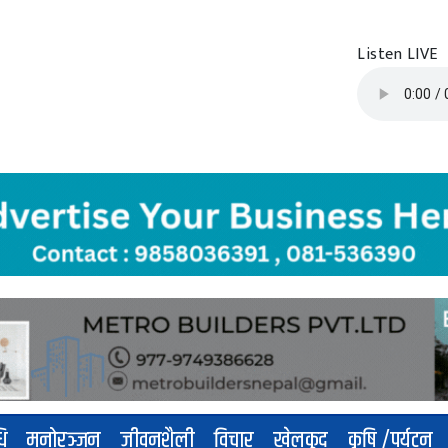
Listen LIVE
धि
मनोरञ्जन
जीवनशैली
विचार
खेलकुद
कृषि /पर्यटन