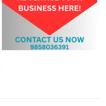
115
›