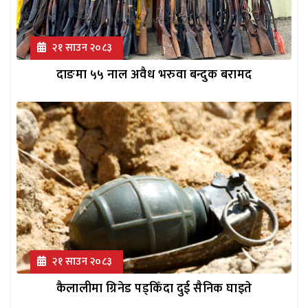
२१ साउन २०८३
दाङमा ५५ नाल अवैध भरुवा बन्दुक बरामद
२१ साउन २०८३
कैलालीमा ग्रिनेड पड्किँदा दुई सैनिक घाइते