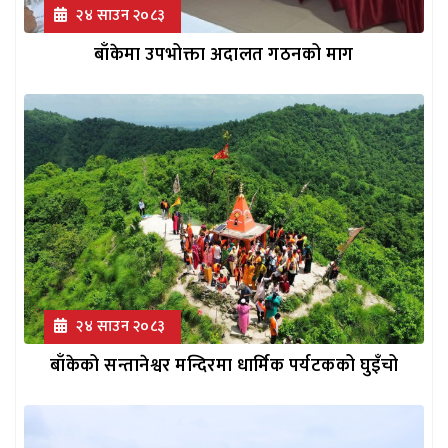
२४ साउन २०८३
बाँकेमा उपभोक्ता अदालत गठनको माग
२४ साउन २०८३
बाँकेको सन्तानेश्वर मन्दिरमा धार्मिक पर्यटकको घुइँचो