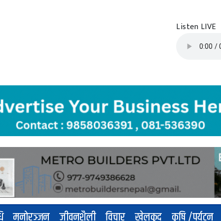
Listen LIVE
धि
मनोरञ्जन
जीवनशैली
विचार
खेलकुद
कृषि /पर्यटन