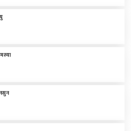
यु
मस्या
मनसुन