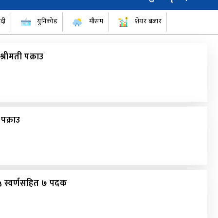
ँदी
युनिकोड
मौसम
शेयर बजार
्रीमती पक्राउ
पक्राउ
मा ५ स्वर्णसहित ७ पदक