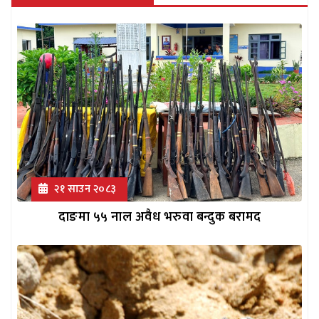
२१ साउन २०८३
दाङमा ५५ नाल अवैध भरुवा बन्दुक बरामद