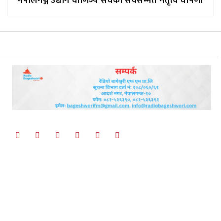
नेपालगञ्ज उद्योग वाणिज्य संघको सर्वसम्मत नेतृत्व घोषणा