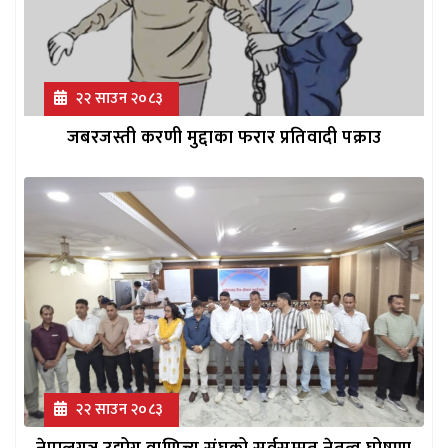
२२ साउन २०८३
जबरजस्ती करणी मुद्दाका फरार प्रतिवादी पक्राउ
२२ साउन २०८३