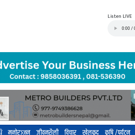
Listen LIVE
धि
मनोरञ्जन
जीवनशैली
विचार
खेलकुद
कृषि /पर्यटन