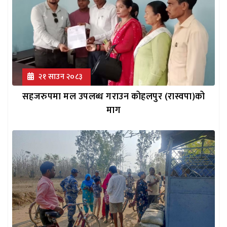
२१ साउन २०८३
सहजरुपमा मल उपलब्ध गराउन कोहलपुर (रास्वपा)को
माग