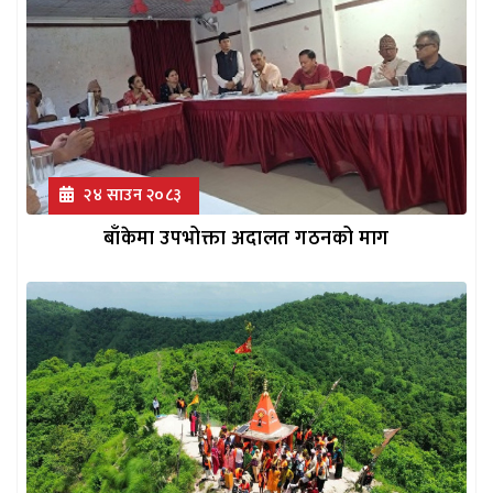
२४ साउन २०८३
बाँकेमा उपभोक्ता अदालत गठनको माग