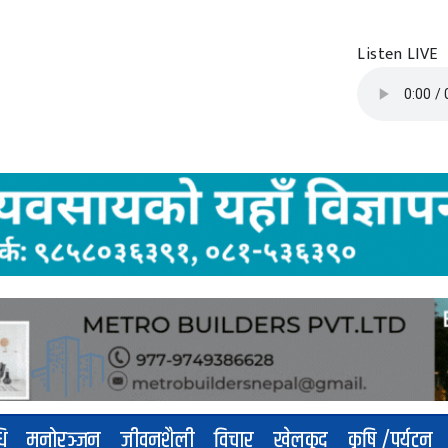
Listen LIVE
धि
मनोरञ्जन
जीवनशैली
विचार
खेलकुद
कृषि /पर्यटन