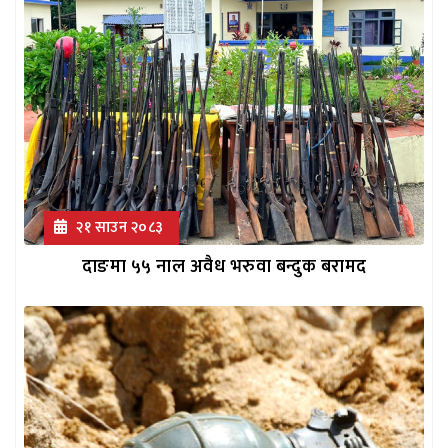
२१ साउन २०८३
दाङमा ५५ नाल अवैध भरुवा बन्दुक बरामद