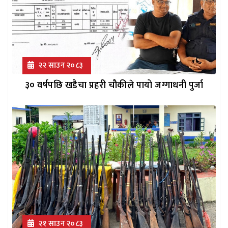
२२ साउन २०८३
३० वर्षपछि खडैचा प्रहरी चौकीले पायो जग्गाधनी पुर्जा
२१ साउन २०८३