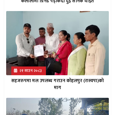
कैलालीमा ग्रिनेड पड्किँदा दुई सैनिक घाइते
२१ साउन २०८३
सहजरुपमा मल उपलब्ध गराउन कोहलपुर (रास्वपा)को
माग