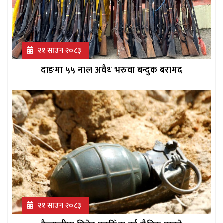
२१ साउन २०८३
दाङमा ५५ नाल अवैध भरुवा बन्दुक बरामद
२१ साउन २०८३